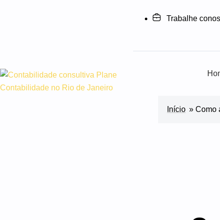
Trabalhe cono
Ho
Início
»
Como a