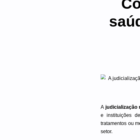
Co
saúd
A
judicialização
e instituições 
tratamentos ou me
setor.