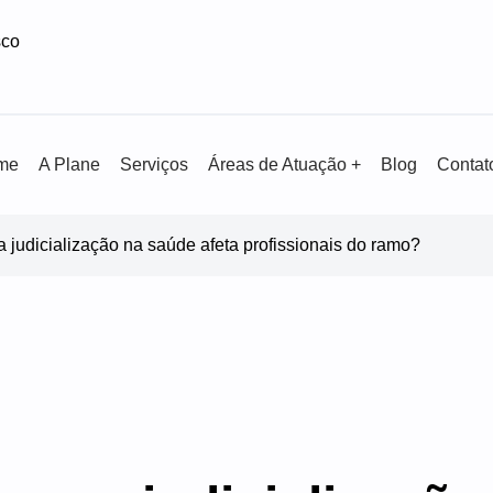
sco
me
A Plane
Serviços
Áreas de Atuação +
Blog
Contat
 judicialização na saúde afeta profissionais do ramo?