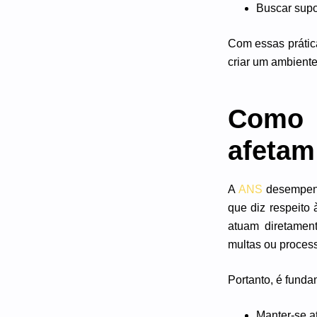
Buscar supor
Com essas prátic
criar um ambiente
Como 
afetam
A
ANS
desempenha
que diz respeito 
atuam diretamen
multas ou process
Portanto, é funda
Manter-se a