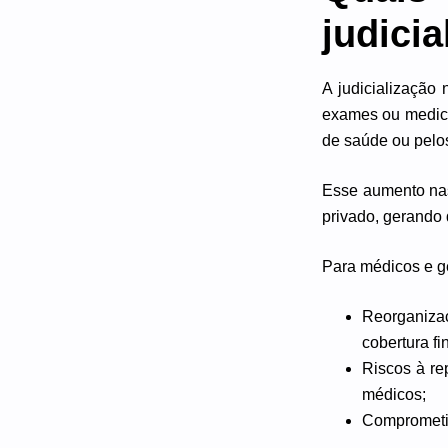
judici
A judicialização
exames ou medica
de saúde ou pelo
Esse aumento nas
privado, gerando 
Para médicos e ge
Reorganiza
cobertura f
Riscos à re
médicos;
Comprometim