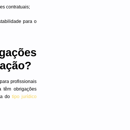
s contratuais;
stabilidade para o
igações
ização?
para profissionais
a têm obrigações
ha do
tipo jurídico