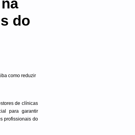
 na
is do
tores de clínicas
al para garantir
s profissionais do