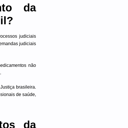
nto da
il?
ocessos judiciais
emandas judiciais
medicamentos não
.
Justiça brasileira.
ssionais de saúde,
tos da