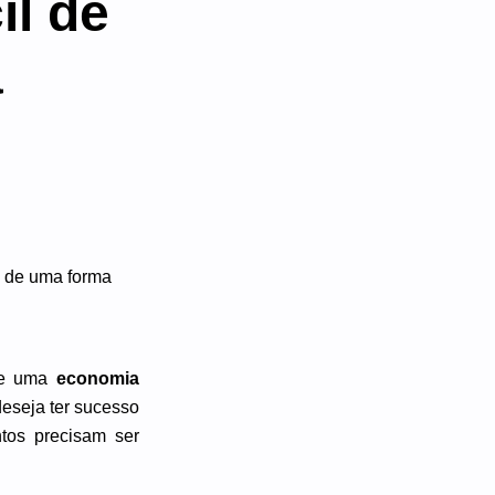
il de
a
 de uma
economia
eseja ter sucesso
ntos precisam ser