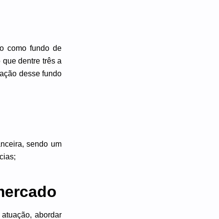
ido como fundo de
que dentre três a
riação desse fundo
anceira, sendo um
cias;
 mercado
 atuação, abordar