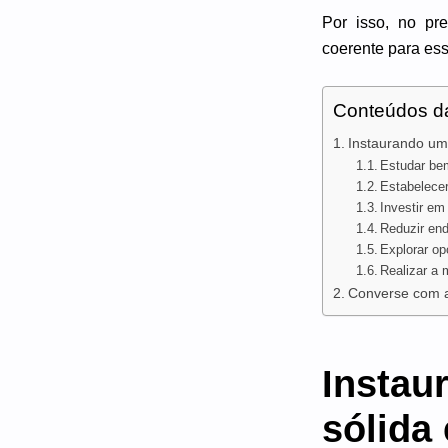
Por isso, no pr
coerente para ess
Conteúdos d
Instaurando uma
Estudar be
Estabelecer
Investir em
Reduzir en
Explorar op
Realizar a
Converse com a
Instau
sólida