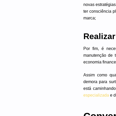
novas estratégias
ter consciência p
marca;
Realiza
Por fim, é nece
manutenção de t
economia financei
Assim como qual
demora para surt
está caminhando
especializada
e d