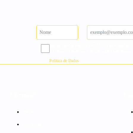
Aceito receber e-mails com ofertas e conteúdos. 
informações para spam, clique aqui e veja nossa
Política de Dados
Navegação
Enc
Home
Sobre nós