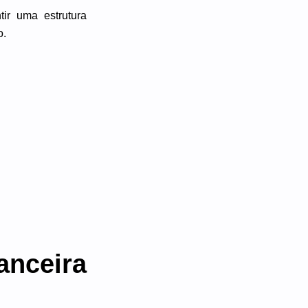
ir uma estrutura
o.
anceira