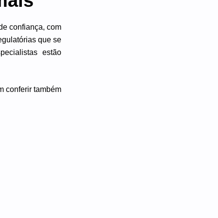
mais
de confiança, com
egulatórias que se
cialistas estão
m conferir também