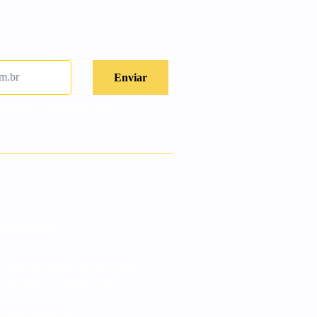
Prometemos não utilizar suas
ontre-nos
Rua do Carmo, 71, 10º andar -
Cobertura - Centro - RJ
(21) 97288-8977