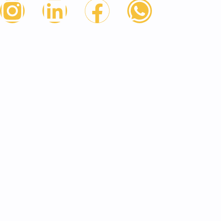
Todos os direitos reservados plane assessoria contábil e 
Plane Assessoria Contabil e Empresarial S/S - 17.391.710/0