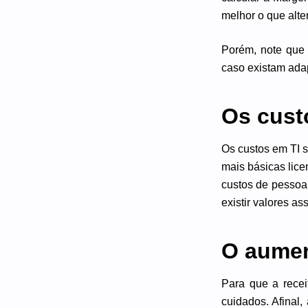
melhor o que alte
Porém, note que 
caso existam adap
Os cust
Os custos em TI s
mais básicas lic
custos de pessoal
existir valores a
O aumen
Para que a recei
cuidados. Afinal,