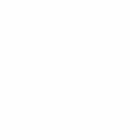
comercial@plane.com.br
comercial@plane.com.br
 de privacidade e cookies