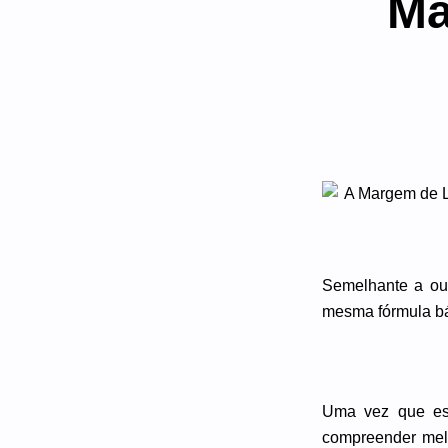
Ma
Semelhante a out
mesma fórmula b
Uma vez que es
compreender melh