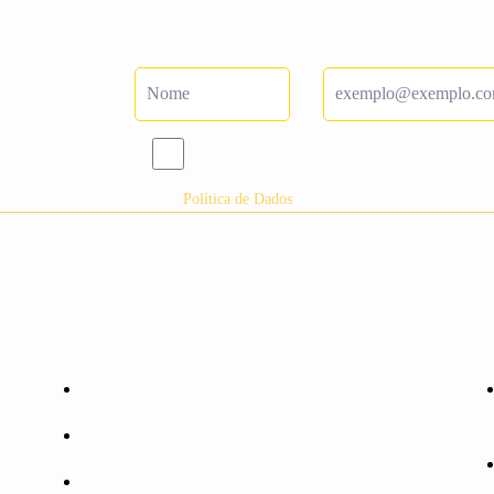
Aceito receber e-mails com ofertas e conteúdos. 
informações para spam, clique aqui e veja nossa
Política de Dados
Navegação
Enc
Home
Sobre nós
Serviços