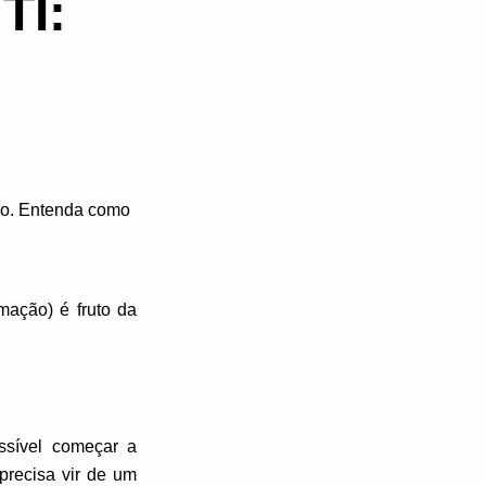
TI:
mação) é fruto da
sível começar a
precisa vir de um