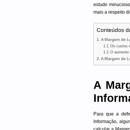
estudo minucios
mais a respeito d
Conteúdos d
A Margem de Lu
Os custos 
O aumento 
A Margem de Luc
A Marg
Inform
Para que a def
Informação, alg
calcular a Marge