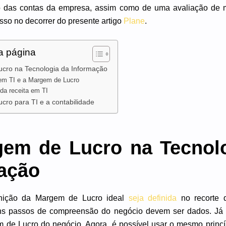
o das contas da empresa, assim como de uma avaliação de 
isso no decorrer do presente artigo
Plane
.
a página
cro na Tecnologia da Informação
em TI e a Margem de Lucro
da receita em TI
ro para TI e a contabilidade
em de Lucro na Tecnol
ação
inição da Margem de Lucro ideal
seja definida
no recorte 
uns passos de compreensão do negócio devem ser dados. Já
m de Lucro do negócio. Agora, é possível usar o mesmo princí