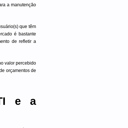
para a manutenção
usuário(s) que têm
rcado é bastante
nto de refletir a
no valor percebido
 de orçamentos de
TI e a