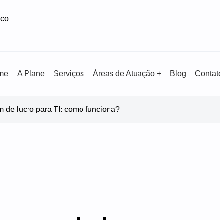
sco
me
A Plane
Serviços
Áreas de Atuação +
Blog
Contat
 de lucro para TI: como funciona?