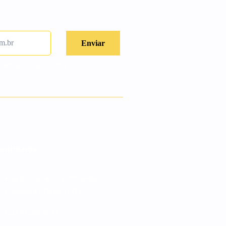
Prometemos não utilizar suas
ontre-nos
Rua do Carmo, 71, 10º andar -
Cobertura - Centro - RJ
(21) 97288-8977