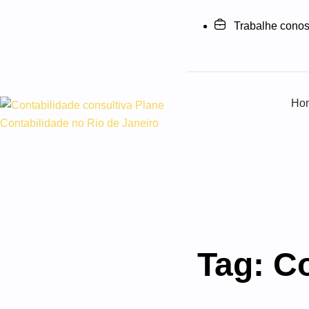
Trabalhe cono
Ho
Tag:
Co