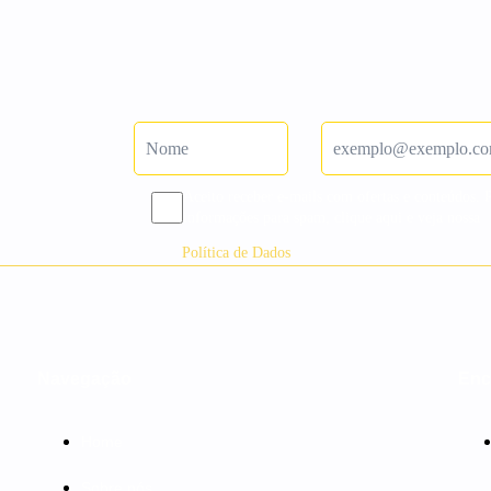
Aceito receber e-mails com ofertas e conteúdos. 
informações para spam, clique aqui e veja nossa
Política de Dados
Navegação
Enc
Home
Sobre nós