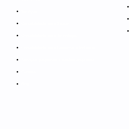
Serviços
Contabilidade para Saúde
Contabilidade para Tecnologia
Contabilidade para Comércio e Indústria
Serviços, pequenas e medias empresas
Contato
Blog
Solicite orçamento
Requisições de titulares