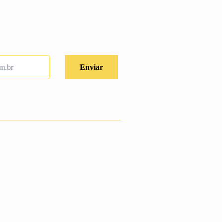
Prometemos não utilizar suas
ontre-nos
Rua do Carmo, 71, 10º andar -
Cobertura - Centro - RJ