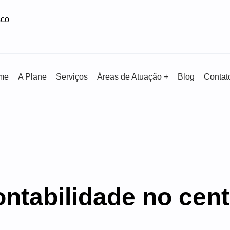
sco
me
A Plane
Serviços
Áreas de Atuação +
Blog
Contat
ntabilidade no cent