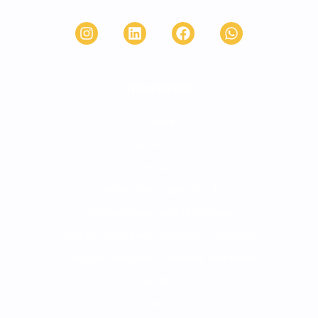
Navegação
Home
Sobre nós
Serviços
Contabilidade para Saúde
Contabilidade para Tecnologia
Contabilidade para Comércio e Indústria
Serviços, pequenas e medias empresas
Contato
Blog