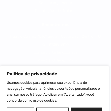
Solicite orçamento
Requisições de titulares
Encontre-nos
Rua do Carmo, 71, 10º andar - Cobertura - Centro - RJ
(21) 97288-8977
comercial@plane.com.br
comercial@plane.com.br
Política de privacidade
Todos os direitos reservados plane assessoria
Usamos cookies para aprimorar sua experiência de
contábil e empresarial
navegação, veicular anúncios ou conteúdo personalizado e
analisar nosso tráfego. Ao clicar em "Aceitar tudo", você
Plane Assessoria Contabil e Empresarial S/S -
concorda com o uso de cookies.
17.391.710/0001-92