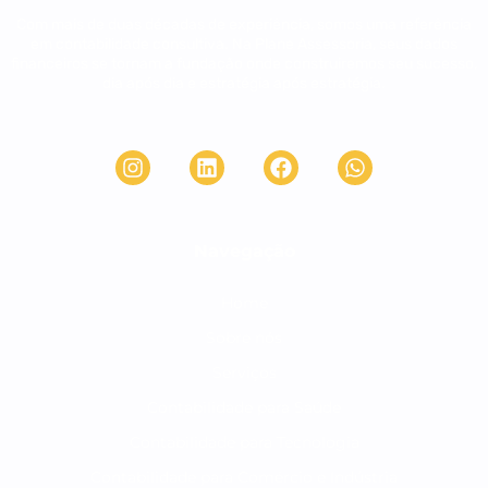
Com mais de duas décadas de experiência, somos uma referência
em contabilidade consultiva. Na Plane Assessoria, seus dados
financeiros se tornam a fundação onde construiremos seu sucesso,
dia após dia e estratégia após estratégia.
Navegação
Home
Sobre nós
Serviços
Contabilidade para Saúde
Contabilidade para Tecnologia
Contabilidade para Comércio e Indústria