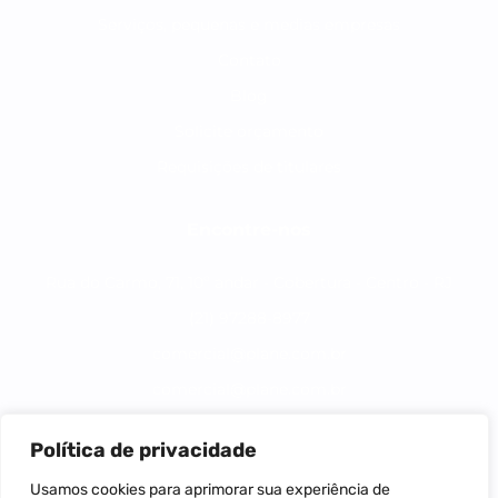
Serviços, pequenas e medias empresas
Contato
Blog
Solicite orçamento
Requisições de titulares
Encontre-nos
Rua do Carmo, 71, 10º andar - Cobertura - Centro - RJ
(21) 97288-8977
comercial@plane.com.br
comercial@plane.com.br
Política de privacidade
Todos os direitos reservados plane assessoria
Usamos cookies para aprimorar sua experiência de