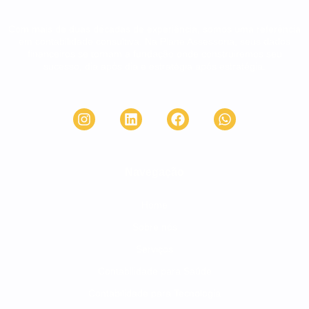
Com mais de duas décadas de experiência, somos uma referência
em contabilidade consultiva. Na Plane Assessoria, seus dados
financeiros se tornam a fundação onde construiremos seu
sucesso, dia após dia e estratégia após estratégia.
Navegação
Home
Sobre nós
Serviços
Contabilidade para Saúde
Contabilidade para Tecnologia