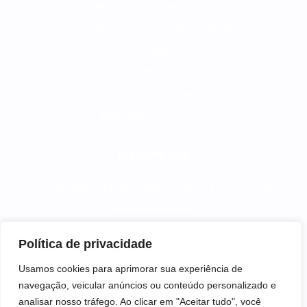
Contabilidade para Comércio e Indústria
Serviços, pequenas e medias empresas
Contato
Blog
Solicite orçamento
Requisições de titulares
Encontre-nos
Rua do Carmo, 71, 10º andar - Cobertura - Centro - RJ
(21) 97288-8977
comercial@plane.com.br
Política de privacidade
comercial@plane.com.br
Usamos cookies para aprimorar sua experiência de
navegação, veicular anúncios ou conteúdo personalizado e
analisar nosso tráfego. Ao clicar em "Aceitar tudo", você