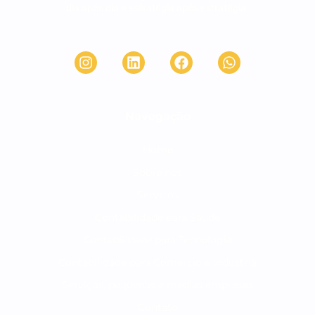
dia após dia e estratégia após estratégia.
Navegação
Home
Sobre nós
Serviços
Contabilidade para Saúde
Contabilidade para Tecnologia
Contabilidade para Comércio e Indústria
Serviços, pequenas e medias empresas
Contato