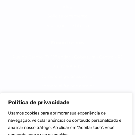
Blog
Solicite orçamento
Requisições de titulares
Encontre-nos
Rua do Carmo, 71, 10º andar - Cobertura - Centro - RJ
(21) 97288-8977
comercial@plane.com.br
comercial@plane.com.br
Política de privacidade
Todos os direitos reservados plane assessoria
Usamos cookies para aprimorar sua experiência de
contábil e empresarial
navegação, veicular anúncios ou conteúdo personalizado e
analisar nosso tráfego. Ao clicar em "Aceitar tudo", você
Plane Assessoria Contabil e Empresarial S/S -
concorda com o uso de cookies.