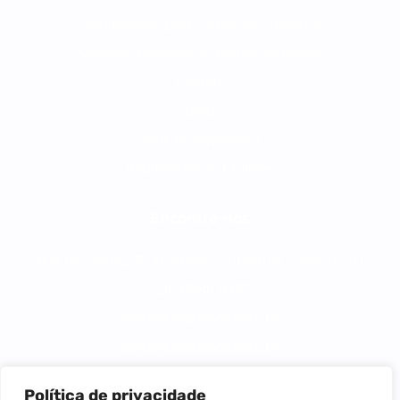
Contabilidade para Comércio e Indústria
Serviços, pequenas e medias empresas
Contato
Blog
Solicite orçamento
Requisições de titulares
Encontre-nos
Rua do Carmo, 71, 10º andar - Cobertura - Centro - RJ
(21) 97288-8977
comercial@plane.com.br
comercial@plane.com.br
Política de privacidade