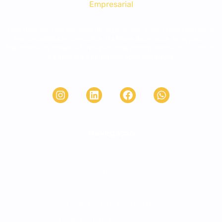
Com mais de duas décadas de experiência, somos uma referência
em contabilidade consultiva. Na Plane Assessoria, seus dados
financeiros se tornam a fundação onde construiremos seu sucesso,
dia após dia e estratégia após estratégia.
Navegação
Home
Sobre nós
Serviços
Contabilidade para Saúde
Contabilidade para Tecnologia